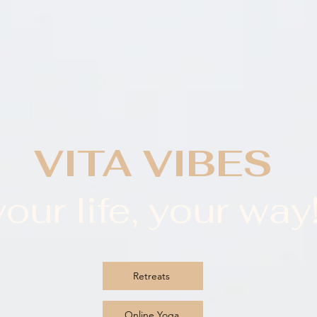
VITA VIBES
your life, your way
Retreats
Online Yoga