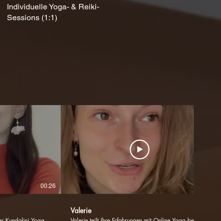
Individuelle Yoga- & Reiki-
Sessions (1:1)
00:26
00:37
Valerie
ner Kundalini Yoga
Valerie teilt Ihre Erfahrungen mit Online Yoga bei VITA