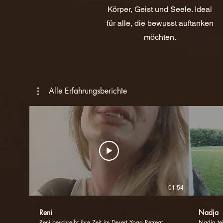
Körper, Geist und Seele. Ideal
für alle, die bewusst auftanken
möchten.
Alle Erfahrungsberichte
01:54
Reni
Nadja
Reni beschreibt ihre Zeit im Desert Yoga Retreat
Nadja tei