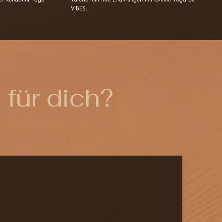
VIBES.
für dich?