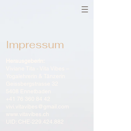
Impressum
Herausgeberin:
Viviane Tita - Vita Vibes –
Yogalehrerin & Tänzerin
Geissbergstrasse 32
5408 Ennetbaden
+41 76 360 84 42
vivi.vitavibes@gmail.com
www.vitavibes.ch
UID: CHE-229.424.882