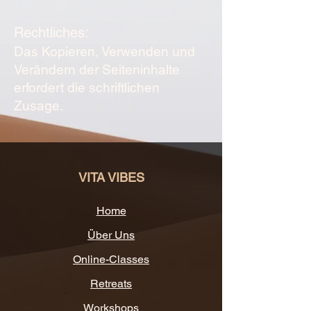
Rechtliches:
Das Kopieren, Verwenden und
Verändern der Seiteninhalte
erfordert die schriftlichen
Zusage.
VITA VIBES
Home
Über Uns
Online-Classes
Retreats
Workshops